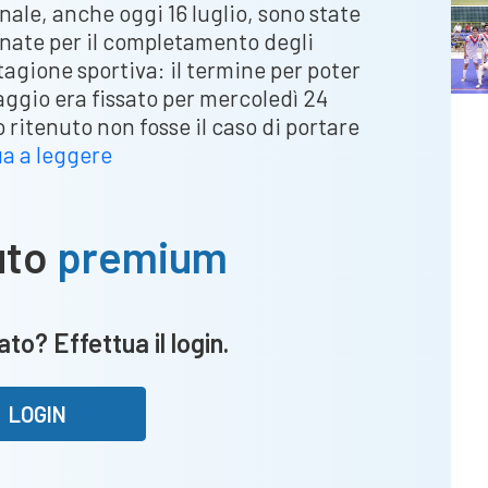
nale, anche oggi 16 luglio, sono state
nate per il completamento degli
tagione sportiva: il termine per poter
ggio era fissato per mercoledì 24
ritenuto non fosse il caso di portare
Graduatorie
a a leggere
ripescaggio,
liste
aggiornate:
uto
premium
festa
Provaglio,
è
to? Effettua il login.
in
Seconda!
LOGIN