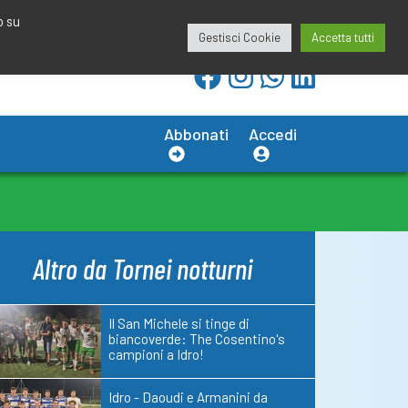
redazione@calciobresciano.it
349.1834075
o su
Gestisci Cookie
Accetta tutti
Abbonati
Accedi
Altro da Tornei notturni
Il San Michele si tinge di
biancoverde: The Cosentino's
campioni a Idro!
Idro - Daoudi e Armanini da