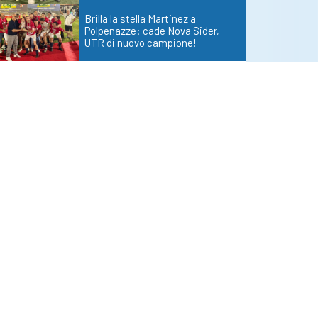
Brilla la stella Martinez a
Polpenazze: cade Nova Sider,
UTR di nuovo campione!