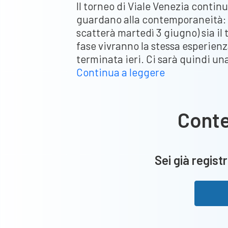
Il torneo di Viale Venezia conti
guardano alla contemporaneità: q
scatterà martedì 3 giugno) sia il 
fase vivranno la stessa esperie
terminata ieri. Ci sarà quindi un
Torneo
Continua a leggere
di
viale
Venezia,
Cont
Brixia
Champion:
il
Sei già registr
calendario
Open,
formula
tipo
Champions