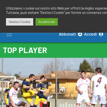
Salta
redazione@calciobresciano.it
349.1834075
al
Utilizziamo i cookie sul nostro sito Web per offrirti la miglior esperi
Tuttavia, puoi visitare "Gestisci Cookie" per fornire un consenso co
contenuto
Gestisci Cookie
Accetta tutti
Abbonati
Accedi
TOP PLAYER