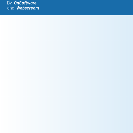
By
OnSoftware
and
Webscream