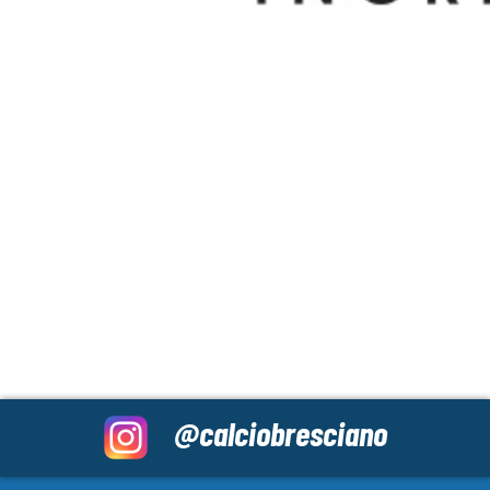
@calciobresciano