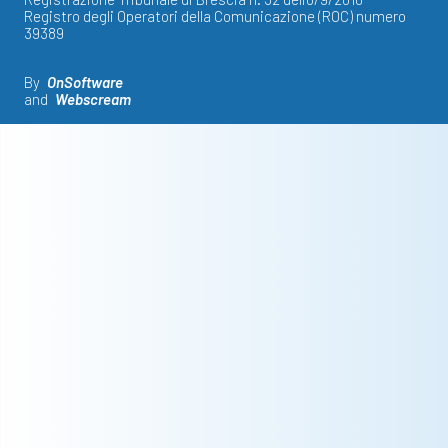
Registro degli Operatori della Comunicazione (ROC) numero
39389
By
OnSoftware
and
Webscream