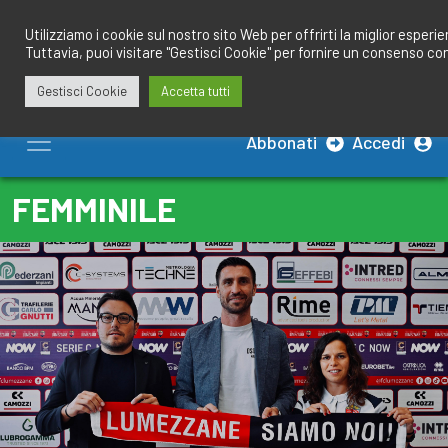
Salta
redazione@calciobresciano.it
349.1834075
al
Utilizziamo i cookie sul nostro sito Web per offrirti la miglior esperi
Tuttavia, puoi visitare "Gestisci Cookie" per fornire un consenso co
contenuto
Gestisci Cookie
Accetta tutti
Abbonati
Accedi
FEMMINILE