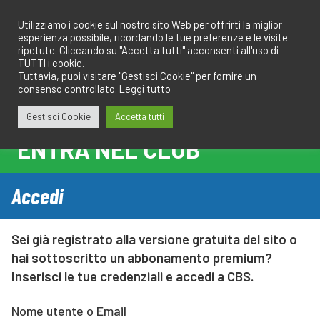
Salta
redazione@calciobresciano.it
349.1834075
al
Utilizziamo i cookie sul nostro sito Web per offrirti la miglior
esperienza possibile, ricordando le tue preferenze e le visite
contenuto
ripetute. Cliccando su "Accetta tutti" acconsenti all'uso di
TUTTI i cookie.
Tuttavia, puoi visitare "Gestisci Cookie" per fornire un
consenso controllato.
Leggi tutto
Abbonati
Accedi
Gestisci Cookie
Accetta tutti
ENTRA NEL CLUB
Accedi
Sei già registrato alla versione gratuita del sito o
hai sottoscritto un abbonamento premium?
Inserisci le tue credenziali e accedi a CBS.
Nome utente o Email