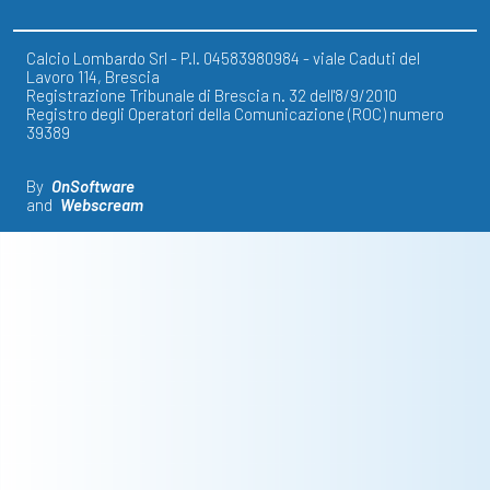
Calcio Lombardo Srl - P.I. 04583980984 - viale Caduti del
Lavoro 114, Brescia
Registrazione Tribunale di Brescia n. 32 dell'8/9/2010
Registro degli Operatori della Comunicazione (ROC) numero
39389
By
OnSoftware
and
Webscream