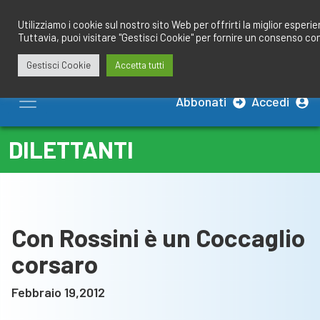
Salta
redazione@calciobresciano.it
349.1834075
al
Utilizziamo i cookie sul nostro sito Web per offrirti la miglior esperi
Tuttavia, puoi visitare "Gestisci Cookie" per fornire un consenso co
contenuto
Gestisci Cookie
Accetta tutti
Abbonati
Accedi
DILETTANTI
Con Rossini è un Coccaglio
corsaro
Febbraio 19,2012