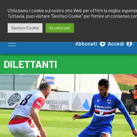
Salta
redazione@calciobresciano.it
349.1834075
al
Utilizziamo i cookie sul nostro sito Web per offrirti la miglior esperi
Tuttavia, puoi visitare "Gestisci Cookie" per fornire un consenso co
contenuto
Gestisci Cookie
Accetta tutti
Abbonati
Accedi
DILETTANTI