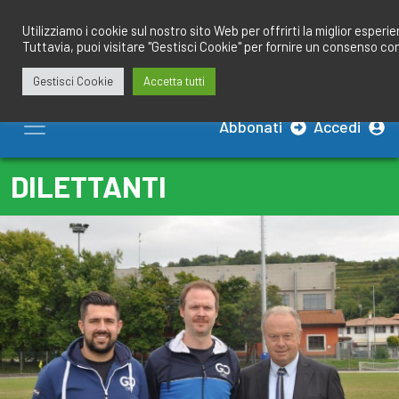
Salta
redazione@calciobresciano.it
349.1834075
al
Utilizziamo i cookie sul nostro sito Web per offrirti la miglior esperi
Tuttavia, puoi visitare "Gestisci Cookie" per fornire un consenso co
contenuto
Gestisci Cookie
Accetta tutti
Abbonati
Accedi
DILETTANTI