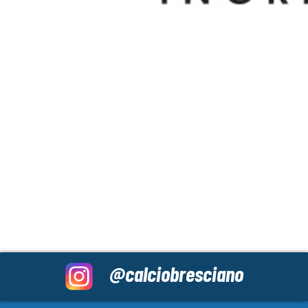
@calciobresciano