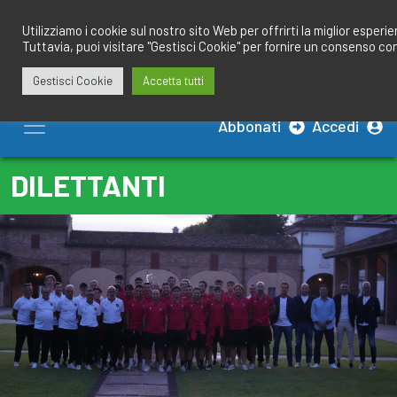
Salta
redazione@calciobresciano.it
349.1834075
al
Utilizziamo i cookie sul nostro sito Web per offrirti la miglior esperi
Tuttavia, puoi visitare "Gestisci Cookie" per fornire un consenso co
contenuto
Gestisci Cookie
Accetta tutti
Abbonati
Accedi
DILETTANTI