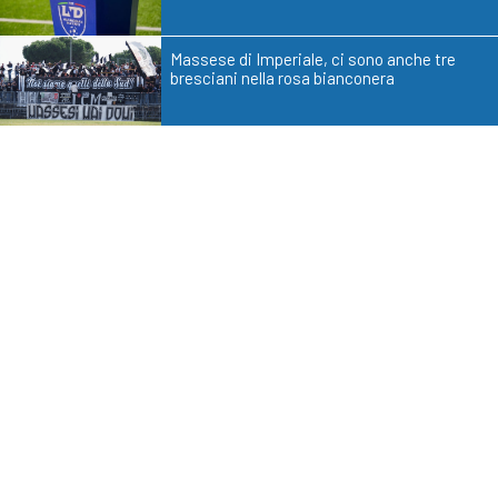
Massese di Imperiale, ci sono anche tre
bresciani nella rosa bianconera