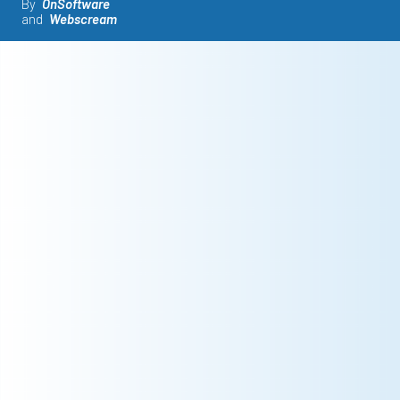
By
OnSoftware
and
Webscream