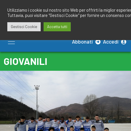
Salta
redazione@calciobresciano.it
349.1834075
al
Utilizziamo i cookie sul nostro sito Web per offrirti la miglior esperi
Tuttavia, puoi visitare "Gestisci Cookie" per fornire un consenso co
contenuto
Gestisci Cookie
Accetta tutti
Abbonati
Accedi
GIOVANILI