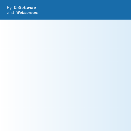
By
OnSoftware
and
Webscream