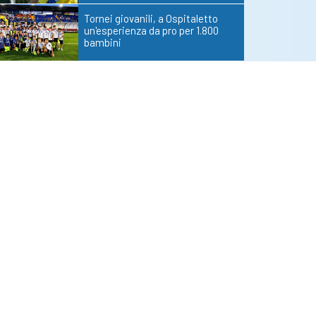
Tornei giovanili, a Ospitaletto
un'esperienza da pro per 1.800
bambini