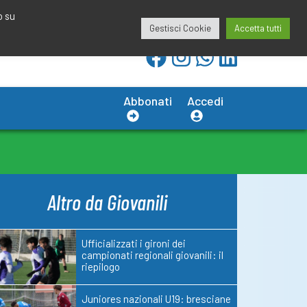
redazione@calciobresciano.it
349.1834075
o su
Gestisci Cookie
Accetta tutti
Abbonati
Accedi
Altro da Giovanili
Ufficializzati i gironi dei
campionati regionali giovanili: il
riepilogo
Juniores nazionali U19: bresciane