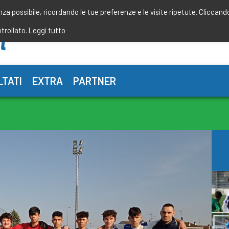
enza possibile, ricordando le tue preferenze e le visite ripetute. Cliccand
ntrollato.
Leggi tutto
LTATI
EXTRA
PARTNER