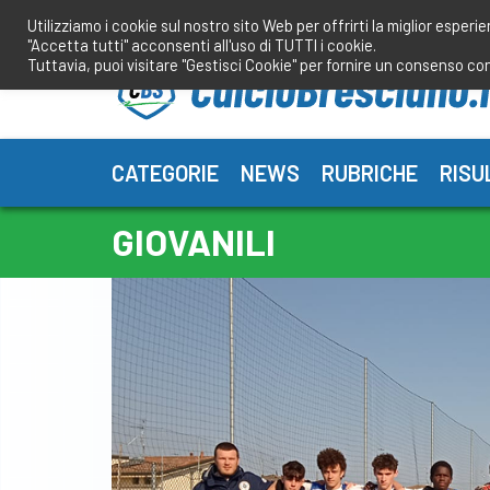
Salta
Utilizziamo i cookie sul nostro sito Web per offrirti la miglior esperi
al
"Accetta tutti" acconsenti all'uso di TUTTI i cookie.
contenuto
Tuttavia, puoi visitare "Gestisci Cookie" per fornire un consenso co
CATEGORIE
NEWS
RUBRICHE
RISU
GIOVANILI