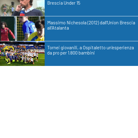
Brescia Under 15
Massimo Nichesola (2012) dall'Union Brescia
all'Atalanta
Tornei giovanili, a Ospitaletto un'esperienza
da pro per 1.800 bambini