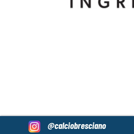
@calciobresciano