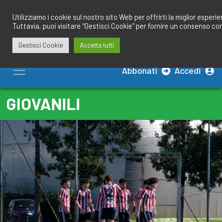
Salta
redazione@calciobresciano.it
349.1834075
al
Utilizziamo i cookie sul nostro sito Web per offrirti la miglior esperi
Tuttavia, puoi visitare "Gestisci Cookie" per fornire un consenso co
contenuto
Gestisci Cookie
Accetta tutti
Abbonati
Accedi
GIOVANILI