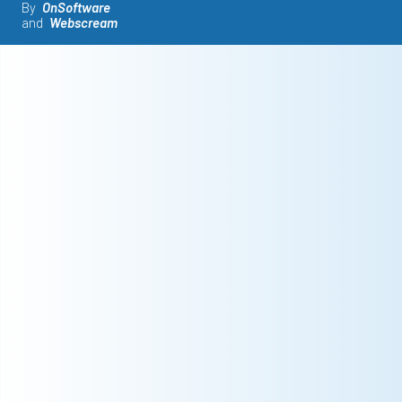
By
OnSoftware
and
Webscream