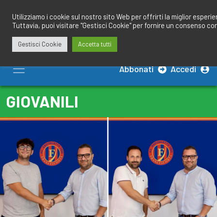
Salta
redazione@calciobresciano.it
349.1834075
al
Utilizziamo i cookie sul nostro sito Web per offrirti la miglior esperi
Tuttavia, puoi visitare "Gestisci Cookie" per fornire un consenso co
contenuto
Gestisci Cookie
Accetta tutti
Abbonati
Accedi
GIOVANILI