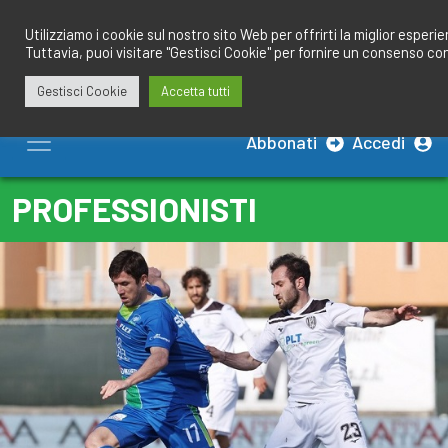
Salta
redazione@calciobresciano.it
349.1834075
al
Utilizziamo i cookie sul nostro sito Web per offrirti la miglior esperi
Tuttavia, puoi visitare "Gestisci Cookie" per fornire un consenso co
contenuto
Gestisci Cookie
Accetta tutti
Abbonati
Accedi
PROFESSIONISTI