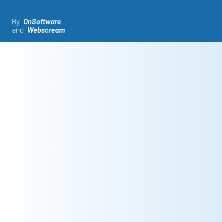
By
OnSoftware
and
Webscream