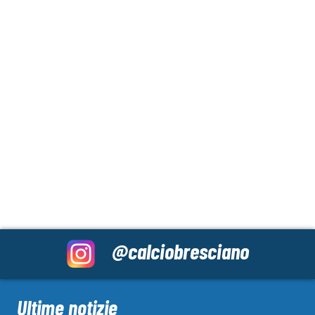
@calciobresciano
Ultime notizie