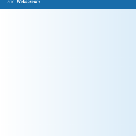
and
Webscream