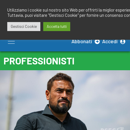
Salta
redazione@calciobresciano.it
349.1834075
al
Utilizziamo i cookie sul nostro sito Web per offrirti la miglior esperi
Tuttavia, puoi visitare "Gestisci Cookie" per fornire un consenso co
contenuto
Gestisci Cookie
Accetta tutti
Abbonati
Accedi
PROFESSIONISTI