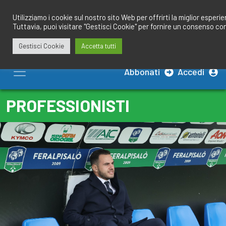
Salta
redazione@calciobresciano.it
349.1834075
al
Utilizziamo i cookie sul nostro sito Web per offrirti la miglior esperi
Tuttavia, puoi visitare "Gestisci Cookie" per fornire un consenso co
contenuto
Gestisci Cookie
Accetta tutti
Abbonati
Accedi
PROFESSIONISTI