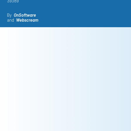
39389
By
OnSoftware
and
Webscream