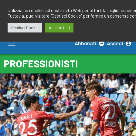
Salta
redazione@calciobresciano.it
349.1834075
al
Utilizziamo i cookie sul nostro sito Web per offrirti la miglior esperi
Tuttavia, puoi visitare "Gestisci Cookie" per fornire un consenso co
contenuto
Gestisci Cookie
Accetta tutti
Abbonati
Accedi
PROFESSIONISTI