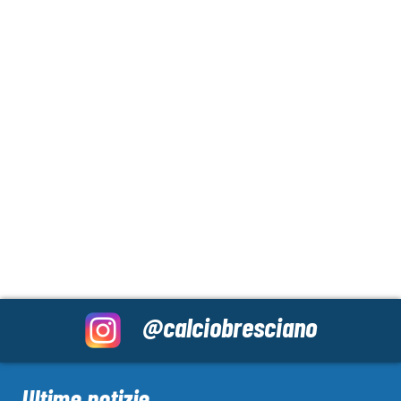
@calciobresciano
Ultime notizie