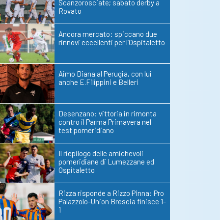
Scanzorosciate; sabato derby a
Rovato
Ancora mercato: spiccano due
rinnovi eccellenti per l’Ospitaletto
Aimo Diana al Perugia, con lui
anche E.Filippini e Belleri
Desenzano: vittoria in rimonta
contro il Parma Primavera nel
test pomeridiano
Il riepilogo delle amichevoli
pomeridiane di Lumezzane ed
Ospitaletto
Rizza risponde a Rizzo Pinna: Pro
Palazzolo-Union Brescia finisce 1-
1