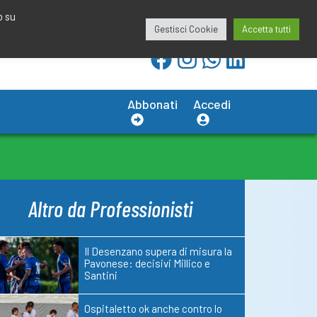
redazione@calciobresciano.it
349.1834075
o su
Gestisci Cookie
Accetta tutti
Abbonati
Accedi
Altro da Professionisti
Il Desenzano supera di misura la
Pavonese: decisivi Millico e
Santini
Ospitaletto ok anche contro lo