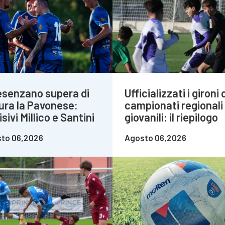
Desenzano supera di
Ufficializzati i gironi 
ura la Pavonese:
campionati regionali
sivi Millico e Santini
giovanili: il riepilogo
to 06,2026
Agosto 06,2026