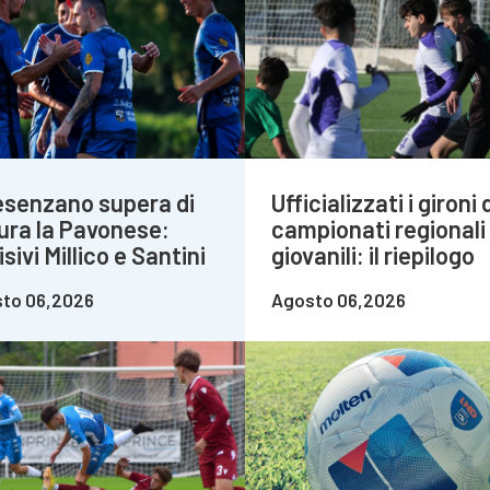
Desenzano supera di
Ufficializzati i gironi 
ura la Pavonese:
campionati regionali
sivi Millico e Santini
giovanili: il riepilogo
to 06,2026
Agosto 06,2026