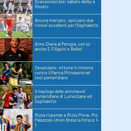
Scanzorosciate; sabato derby a
Rovato
Ancora mercato: spiccano due
rinnovi eccellenti per l’Ospitaletto
Aimo Diana al Perugia, con lui
anche E.Filippini e Belleri
Desenzano: vittoria in rimonta
contro il Parma Primavera nel
test pomeridiano
Il riepilogo delle amichevoli
pomeridiane di Lumezzane ed
Ospitaletto
Rizza risponde a Rizzo Pinna: Pro
Palazzolo-Union Brescia finisce 1-
1