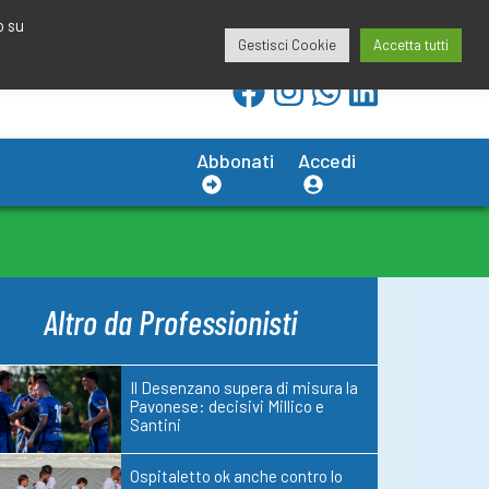
redazione@calciobresciano.it
349.1834075
o su
Gestisci Cookie
Accetta tutti
Abbonati
Accedi
Altro da Professionisti
Il Desenzano supera di misura la
Pavonese: decisivi Millico e
Santini
Ospitaletto ok anche contro lo