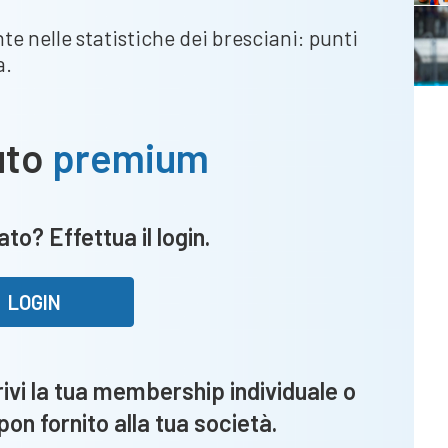
te nelle statistiche dei bresciani: punti
a.
uto
premium
to? Effettua il login.
LOGIN
vi la tua membership individuale o
upon fornito alla tua società.