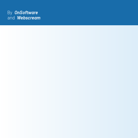
By
OnSoftware
and
Webscream