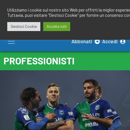
Salta
redazione@calciobresciano.it
349.1834075
al
Utilizziamo i cookie sul nostro sito Web per offrirti la miglior esperi
Tuttavia, puoi visitare "Gestisci Cookie" per fornire un consenso co
contenuto
Gestisci Cookie
Accetta tutti
Abbonati
Accedi
PROFESSIONISTI