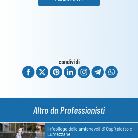
condividi
Altro da Professionisti
Il riepilogo delle amichevoli di Ospitaletto e
Lumezzane