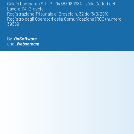
Calcio Lombardo Srl - P.I. 04583980984 - viale Caduti del
Lavoro 114, Brescia
Registrazione Tribunale di Brescia n. 32 dell'8/9/2010
Registro degli Operatori della Comunicazione (ROC) numero
39389
By
OnSoftware
and
Webscream