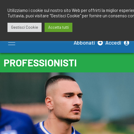
Salta
redazione@calciobresciano.it
349.1834075
al
Utilizziamo i cookie sul nostro sito Web per offrirti la miglior esperi
Tuttavia, puoi visitare "Gestisci Cookie" per fornire un consenso co
contenuto
Gestisci Cookie
Accetta tutti
Abbonati
Accedi
PROFESSIONISTI