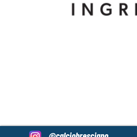
@calciobresciano