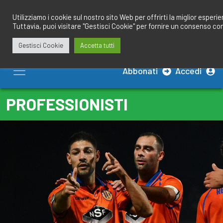
Salta
redazione@calciobresciano.it
349.1834075
al
Utilizziamo i cookie sul nostro sito Web per offrirti la miglior esperi
Tuttavia, puoi visitare "Gestisci Cookie" per fornire un consenso co
contenuto
Gestisci Cookie
Accetta tutti
Abbonati
Accedi
PROFESSIONISTI