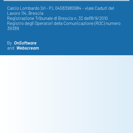
Calcio Lombardo Srl - P.I. 04583980984 - viale Caduti del
Lavoro 114, Brescia
Registrazione Tribunale di Brescia n. 32 dell'8/9/2010
Registro degli Operatori della Comunicazione (ROC) numero
39389
By
OnSoftware
and
Webscream