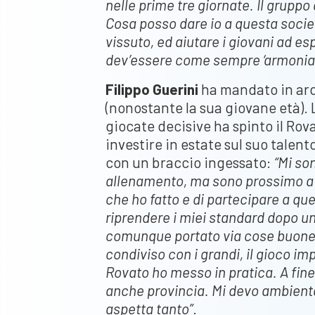
nelle prime tre giornate. Il gruppo 
Cosa posso dare io a questa socie
vissuto, ed aiutare i giovani ad e
dev’essere come sempre ‘armonia’
Filippo Guerini
ha mandato in arch
(nonostante la sua giovane età). 
giocate decisive ha spinto il Rova
investire in estate sul suo talent
con un braccio ingessato:
“Mi so
allenamento, ma sono prossimo a t
che ho fatto e di partecipare a que
riprendere i miei standard dopo un 
comunque portato via cose buone d
condiviso con i grandi, il gioco 
Rovato ho messo in pratica. A fin
anche provincia. Mi devo ambienta
aspetta tanto”
.