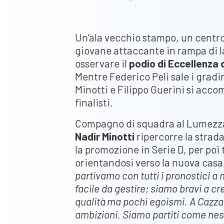
Un’ala vecchio stampo, un centr
giovane attaccante in rampa di la
osservare il
podio di Eccellenza 
Mentre Federico Peli sale i gradin
Minotti e Filippo Guerini si accom
finalisti.
Compagno di squadra al Lumezzan
Nadir Minotti
ripercorre la strad
la promozione in Serie D, per poi 
orientandosi verso la nuova cas
partivamo con tutti i pronostici a
facile da gestire; siamo bravi a c
qualità ma pochi egoismi. A Cazzag
ambizioni. Siamo partiti come nes