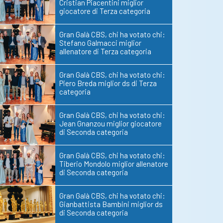
Cristian Piacentini miglior
giocatore di Terza categoria
Gran Galà CBS, chi ha votato chi:
Stefano Galmacci miglior
allenatore di Terza categoria
Gran Galà CBS, chi ha votato chi:
Piero Breda miglior ds di Terza
categoria
Gran Galà CBS, chi ha votato chi:
Jean Gnanzou miglior giocatore
di Seconda categoria
Gran Galà CBS, chi ha votato chi:
Tiberio Mondolo miglior allenatore
di Seconda categoria
Gran Galà CBS, chi ha votato chi:
Gianbattista Bambini miglior ds
di Seconda categoria