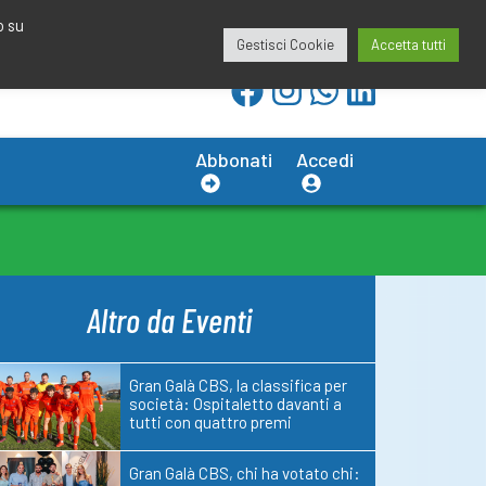
redazione@calciobresciano.it
349.1834075
o su
Gestisci Cookie
Accetta tutti
Abbonati
Accedi
Altro da Eventi
Gran Galà CBS, la classifica per
società: Ospitaletto davanti a
tutti con quattro premi
Gran Galà CBS, chi ha votato chi: