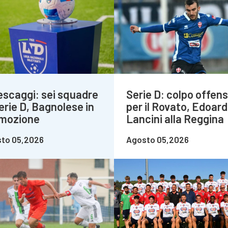
escaggi: sei squadre
Serie D: colpo offens
erie D, Bagnolese in
per il Rovato, Edoar
mozione
Lancini alla Reggina
to 05,2026
Agosto 05,2026