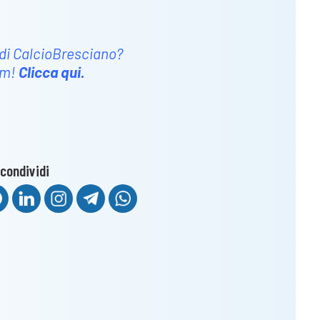
 di CalcioBresciano?
um!
Clicca qui
.
condividi