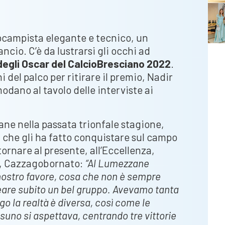
ocampista elegante e tecnico, un
ncio. C’è da lustrarsi gli occhi ad
degli Oscar del CalcioBresciano 2022
.
i del palco per ritirare il premio, Nadir
odano al tavolo delle interviste ai
e nella passata trionfale stagione,
a che gli ha fatto conquistare sul campo
tornare al presente, all’Eccellenza,
a, Cazzagobornato:
“Al Lumezzane
 nostro favore, cosa che non è sempre
reare subito un bel gruppo. Avevamo tanta
o la realtà è diversa, così come le
suno si aspettava, centrando tre vittorie