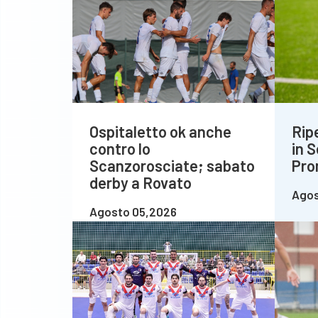
Ospitaletto ok anche
Rip
contro lo
in S
Scanzorosciate; sabato
Pro
derby a Rovato
Agos
Agosto 05,2026