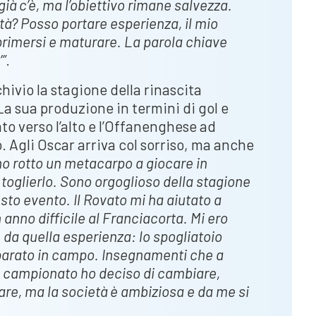
già c’è, ma l’obiettivo rimane salvezza.
tà? Posso portare esperienza, il mio
sprimersi e maturare. La parola chiave
”
.
ivio la stagione della rinascita
La sua produzione in termini di gol e
to verso l’alto e l’Offanenghese ad
o. Agli Oscar arriva col sorriso, ma anche
no rotto un metacarpo a giocare in
oglierlo. Sono orgoglioso della stagione
sto evento. Il Rovato mi ha aiutato a
anno difficile al Franciacorta. Mi ero
a quella esperienza: lo spogliatoio
imparato in campo. Insegnamenti che a
e campionato ho deciso di cambiare,
re, ma la società è ambiziosa e da me si