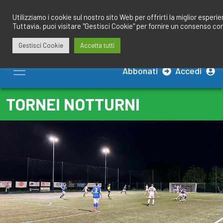
Salta
redazione@calciobresciano.it
349.1834075
al
Utilizziamo i cookie sul nostro sito Web per offrirti la miglior esperi
Tuttavia, puoi visitare "Gestisci Cookie" per fornire un consenso co
contenuto
Gestisci Cookie
Accetta tutti
Abbonati
Accedi
TORNEI NOTTURNI