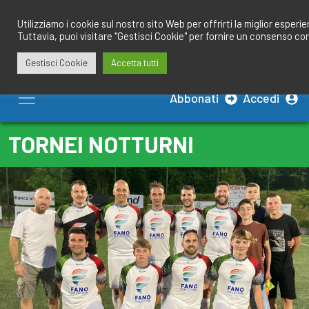
Salta
redazione@calciobresciano.it
349.1834075
al
Utilizziamo i cookie sul nostro sito Web per offrirti la miglior esperi
Tuttavia, puoi visitare "Gestisci Cookie" per fornire un consenso co
contenuto
Gestisci Cookie
Accetta tutti
Abbonati
Accedi
TORNEI NOTTURNI