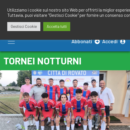
Salta
redazione@calciobresciano.it
349.1834075
al
Utilizziamo i cookie sul nostro sito Web per offrirti la miglior esperi
Tuttavia, puoi visitare "Gestisci Cookie" per fornire un consenso co
contenuto
Gestisci Cookie
Accetta tutti
Abbonati
Accedi
TORNEI NOTTURNI