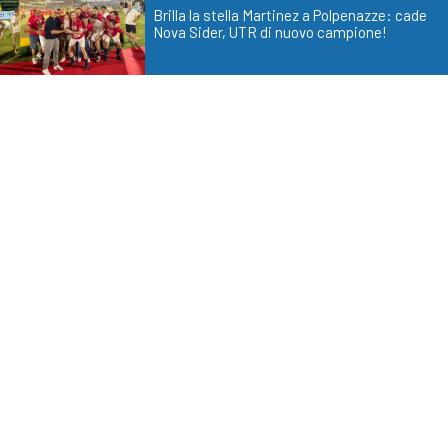
Brilla la stella Martinez a Polpenazze: cade
Nova Sider, UTR di nuovo campione!