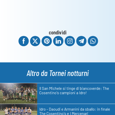
condividi
Altro da Tornei notturni
Il San Michele si tinge di biancoverde: The
Cosentino's campioni a Idro!
Idro - Daoudi e Armanini da sballo: in finale
The Cosentino's e I Mercenari