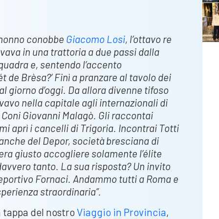
io nonno conobbe
Giacomo Losi
, l’ottavo re
vava in una trattoria a due passi dalla
squadra e, sentendo l’accento
t de Brèsa?’ Finì a pranzare al tavolo dei
l giorno d’oggi. Da allora divenne tifoso
avo nella capitale agli internazionali di
l Coni Giovanni Malagò. Gli raccontai
i aprì i cancelli di Trigoria. Incontrai Totti
 anche del Depor, società bresciana di
era giusto accogliere solamente l’élite
davvero tanto. La sua risposta? Un invito
l Deportivo Fornaci. Andammo tutti a Roma e
perienza straordinaria”.
 tappa del nostro
Viaggio in Provincia
,