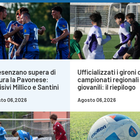
Desenzano supera di
Ufficializzati i gironi 
ura la Pavonese:
campionati regionali
sivi Millico e Santini
giovanili: il riepilogo
to 06,2026
Agosto 06,2026