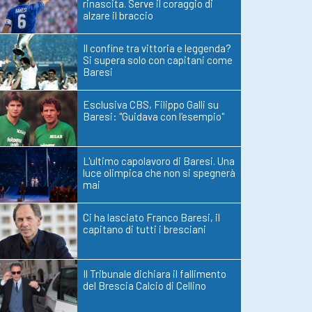
rinascita. Serve il coraggio di
alzare il braccio
Il confine tra vittoria e leggenda?
Si supera solo con capitani come
Baresi
Esclusiva CBS, Filippo Galli su
Baresi: "Guidava con l'esempio"
L'ultimo capolavoro di Baresi. Una
luce olimpica che non si spegnerà
mai
Ci ha lasciato Franco Baresi, il
capitano di tutti i bresciani
Il Tribunale dichiara il fallimento
del Brescia Calcio di Cellino