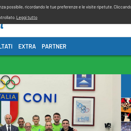
enza possibile, ricordando le tue preferenze e le visite ripetute. Cliccand
ntrollato.
Leggi tutto
LTATI
EXTRA
PARTNER