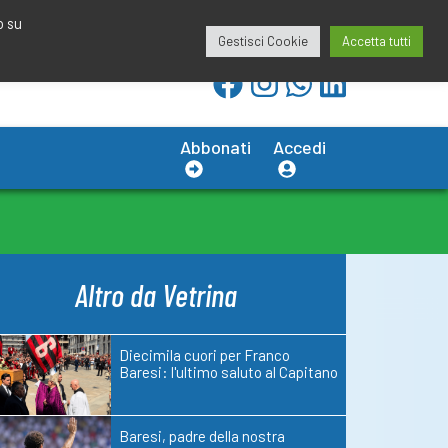
redazione@calciobresciano.it
349.1834075
o su
Gestisci Cookie
Accetta tutti
Abbonati
Accedi
Altro da Vetrina
Diecimila cuori per Franco
Baresi: l'ultimo saluto al Capitano
Baresi, padre della nostra