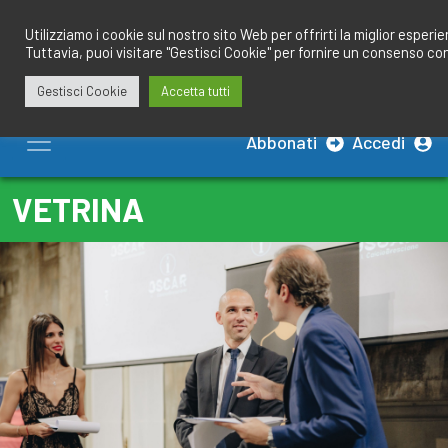
Salta
redazione@calciobresciano.it
349.1834075
al
Utilizziamo i cookie sul nostro sito Web per offrirti la miglior esperi
Tuttavia, puoi visitare "Gestisci Cookie" per fornire un consenso co
contenuto
Gestisci Cookie
Accetta tutti
Abbonati
Accedi
VETRINA