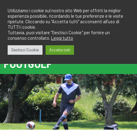
Salta
redazione@calciobresciano.it
349.1834075
al
Utilizziamo i cookie sul nostro sito Web per offrirti la miglior
esperienza possibile, ricordando le tue preferenze e le visite
contenuto
ripetute. Cliccando su "Accetta tutti" acconsenti all'uso di
TUTTI i cookie.
Tuttavia, puoi visitare "Gestisci Cookie" per fornire un
consenso controllato.
Leggi tutto
Abbonati
Accedi
Gestisci Cookie
Accetta tutti
FOOTGOLF