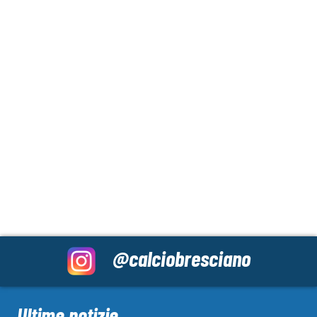
@calciobresciano
Ultime notizie