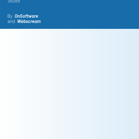
39389
By
OnSoftware
and
Webscream