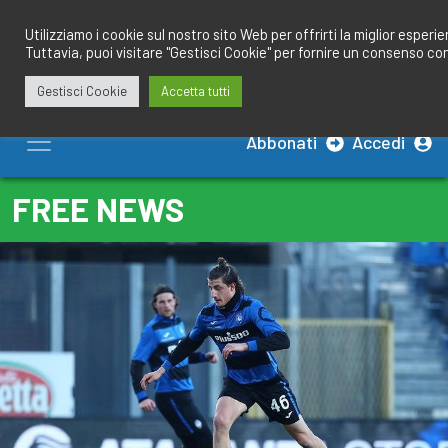
Salta
redazione@calciobresciano.it
349.1834075
al
Utilizziamo i cookie sul nostro sito Web per offrirti la miglior esperi
Tuttavia, puoi visitare "Gestisci Cookie" per fornire un consenso co
contenuto
Gestisci Cookie
Accetta tutti
Abbonati
Accedi
FREE NEWS