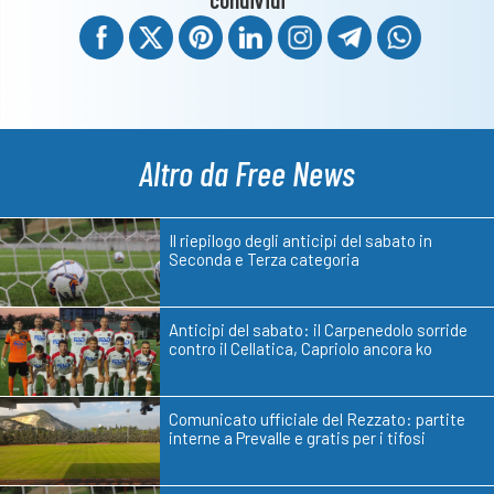
Altro da Free News
Il riepilogo degli anticipi del sabato in
Seconda e Terza categoria
Anticipi del sabato: il Carpenedolo sorride
contro il Cellatica, Capriolo ancora ko
Comunicato ufficiale del Rezzato: partite
interne a Prevalle e gratis per i tifosi