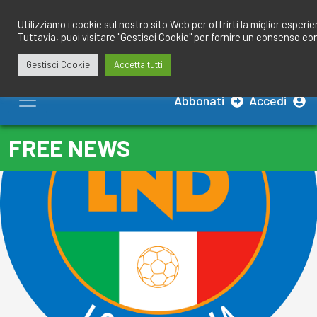
Salta
redazione@calciobresciano.it
349.1834075
al
Utilizziamo i cookie sul nostro sito Web per offrirti la miglior esperi
Tuttavia, puoi visitare "Gestisci Cookie" per fornire un consenso co
contenuto
Gestisci Cookie
Accetta tutti
Abbonati
Accedi
FREE NEWS