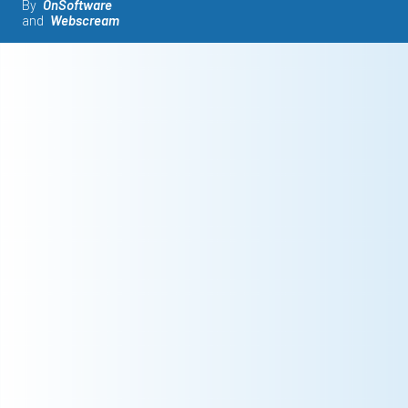
By
OnSoftware
and
Webscream