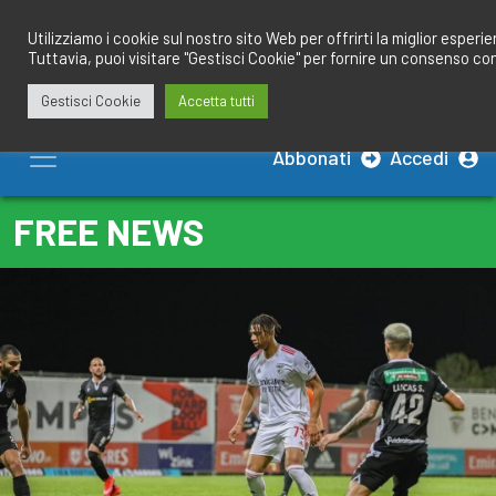
Salta
redazione@calciobresciano.it
349.1834075
al
Utilizziamo i cookie sul nostro sito Web per offrirti la miglior esperi
Tuttavia, puoi visitare "Gestisci Cookie" per fornire un consenso co
contenuto
Gestisci Cookie
Accetta tutti
Abbonati
Accedi
FREE NEWS