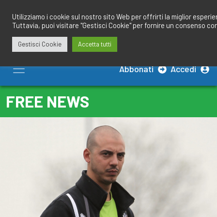
Salta
redazione@calciobresciano.it
349.1834075
al
Utilizziamo i cookie sul nostro sito Web per offrirti la miglior esperi
Tuttavia, puoi visitare "Gestisci Cookie" per fornire un consenso co
contenuto
Gestisci Cookie
Accetta tutti
Abbonati
Accedi
FREE NEWS