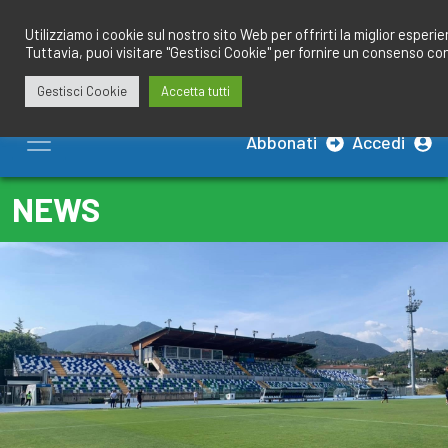
Salta
redazione@calciobresciano.it
349.1834075
al
Utilizziamo i cookie sul nostro sito Web per offrirti la miglior esperi
Tuttavia, puoi visitare "Gestisci Cookie" per fornire un consenso co
contenuto
Gestisci Cookie
Accetta tutti
Abbonati
Accedi
NEWS