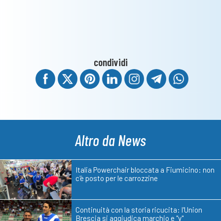
condividi
Altro da News
Italia Powerchair bloccata a Fiumicino: non
c'è posto per le carrozzine
Continuità con la storia ricucita: l'Union
Brescia si aggiudica marchio e "v"