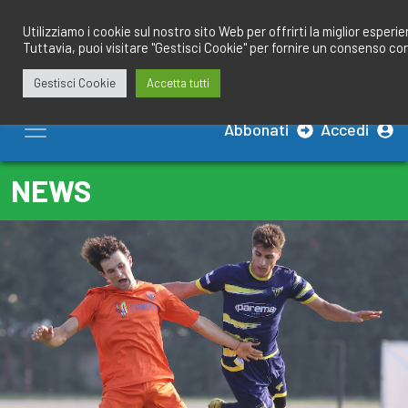
Salta
redazione@calciobresciano.it
349.1834075
al
Utilizziamo i cookie sul nostro sito Web per offrirti la miglior esperi
Tuttavia, puoi visitare "Gestisci Cookie" per fornire un consenso co
contenuto
Gestisci Cookie
Accetta tutti
Abbonati
Accedi
NEWS