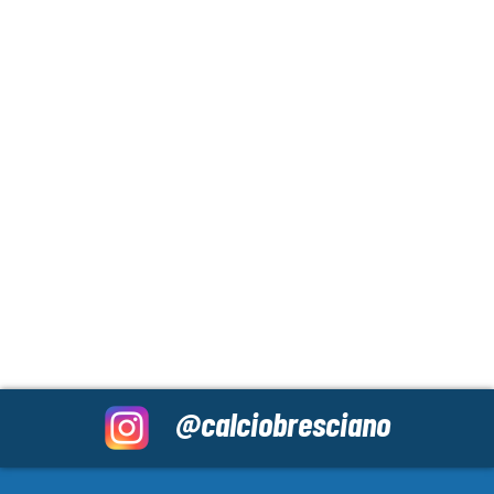
@calciobresciano