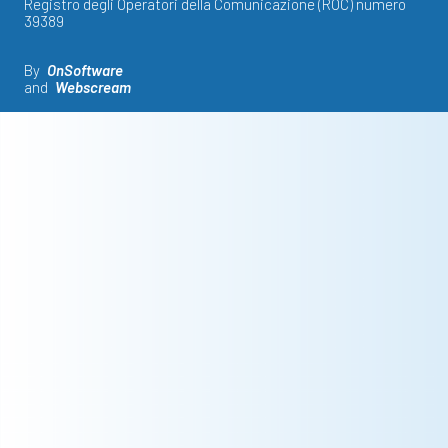
Registro degli Operatori della Comunicazione (ROC) numero
39389
By
OnSoftware
and
Webscream