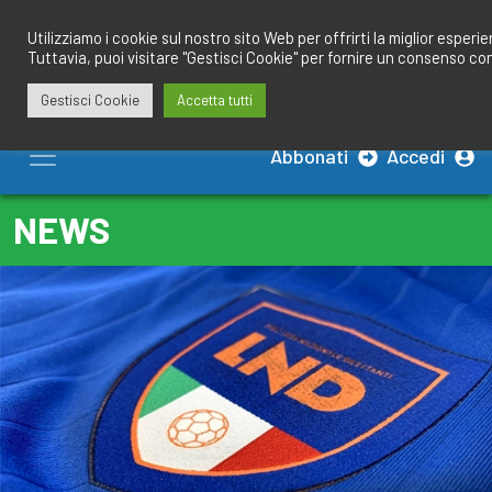
Salta
redazione@calciobresciano.it
349.1834075
al
Utilizziamo i cookie sul nostro sito Web per offrirti la miglior esperi
Tuttavia, puoi visitare "Gestisci Cookie" per fornire un consenso co
contenuto
Gestisci Cookie
Accetta tutti
Abbonati
Accedi
NEWS