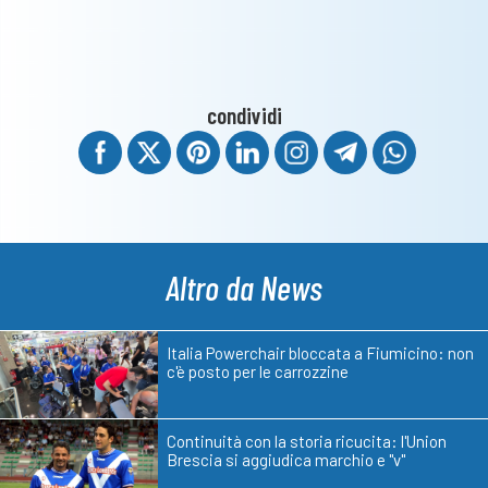
condividi
Altro da News
Italia Powerchair bloccata a Fiumicino: non
c'è posto per le carrozzine
Continuità con la storia ricucita: l'Union
Brescia si aggiudica marchio e "v"