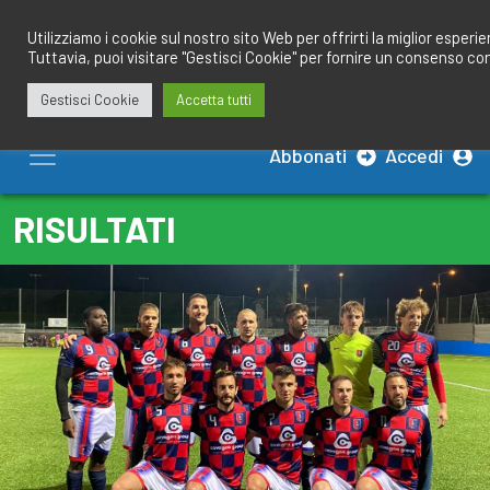
Salta
redazione@calciobresciano.it
349.1834075
al
Utilizziamo i cookie sul nostro sito Web per offrirti la miglior esperi
Tuttavia, puoi visitare "Gestisci Cookie" per fornire un consenso co
contenuto
Gestisci Cookie
Accetta tutti
Abbonati
Accedi
RISULTATI