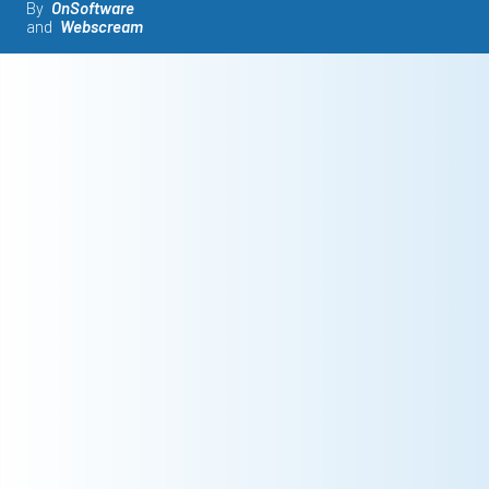
By
OnSoftware
and
Webscream