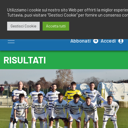
Salta
redazione@calciobresciano.it
349.1834075
al
Utilizziamo i cookie sul nostro sito Web per offrirti la miglior esperi
Tuttavia, puoi visitare "Gestisci Cookie" per fornire un consenso co
contenuto
Gestisci Cookie
Accetta tutti
Abbonati
Accedi
RISULTATI