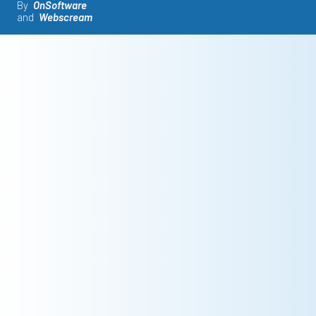
By
OnSoftware
and
Webscream