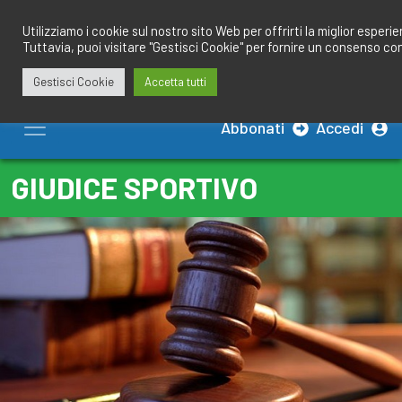
Salta
redazione@calciobresciano.it
349.1834075
al
Utilizziamo i cookie sul nostro sito Web per offrirti la miglior esperi
Tuttavia, puoi visitare "Gestisci Cookie" per fornire un consenso co
contenuto
Gestisci Cookie
Accetta tutti
Abbonati
Accedi
GIUDICE SPORTIVO