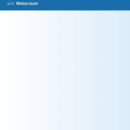
and
Webscream