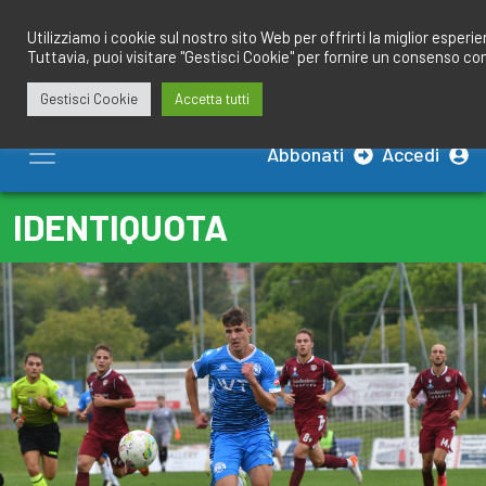
Salta
redazione@calciobresciano.it
349.1834075
al
Utilizziamo i cookie sul nostro sito Web per offrirti la miglior esperi
Tuttavia, puoi visitare "Gestisci Cookie" per fornire un consenso co
contenuto
Gestisci Cookie
Accetta tutti
Abbonati
Accedi
IDENTIQUOTA