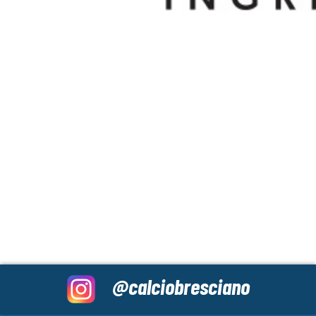
@calciobresciano