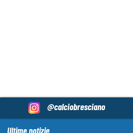
@calciobresciano
Ultime notizie