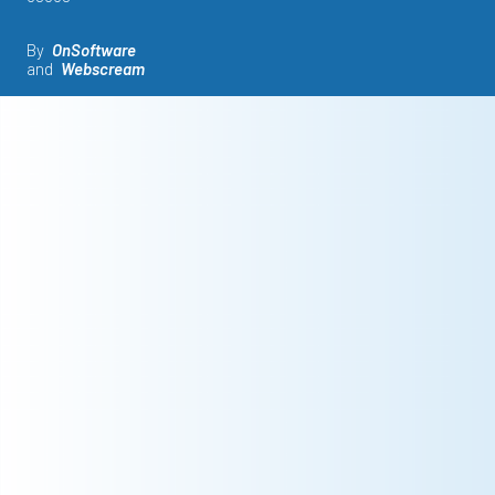
By
OnSoftware
and
Webscream