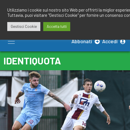
Salta
redazione@calciobresciano.it
349.1834075
al
Utilizziamo i cookie sul nostro sito Web per offrirti la miglior esperi
Tuttavia, puoi visitare "Gestisci Cookie" per fornire un consenso co
contenuto
Gestisci Cookie
Accetta tutti
Abbonati
Accedi
IDENTIQUOTA