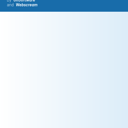
and
Webscream