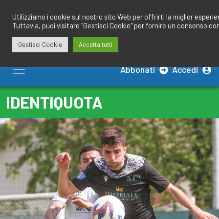
Salta
redazione@calciobresciano.it
349.1834075
al
Utilizziamo i cookie sul nostro sito Web per offrirti la miglior esperi
Tuttavia, puoi visitare "Gestisci Cookie" per fornire un consenso co
contenuto
Gestisci Cookie
Accetta tutti
Abbonati
Accedi
IDENTIQUOTA