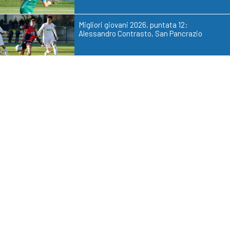
Migliori giovani 2026, puntata 12:
Alessandro Contrasto, San Pancrazio