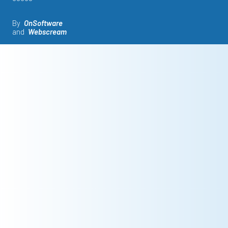
By
OnSoftware
and
Webscream