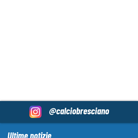
@calciobresciano
Ultime notizie