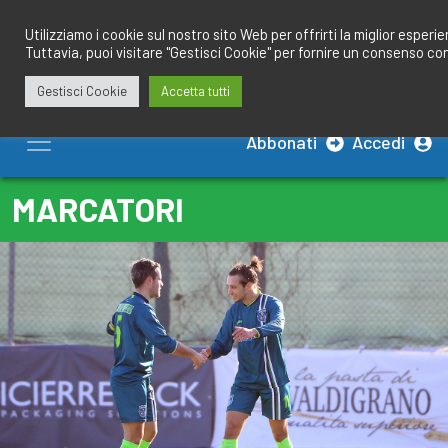
Salta
redazione@calciobresciano.it
349.1834075
al
Utilizziamo i cookie sul nostro sito Web per offrirti la miglior esperi
Tuttavia, puoi visitare "Gestisci Cookie" per fornire un consenso co
contenuto
Gestisci Cookie
Accetta tutti
Abbonati
Accedi
MARCATORI