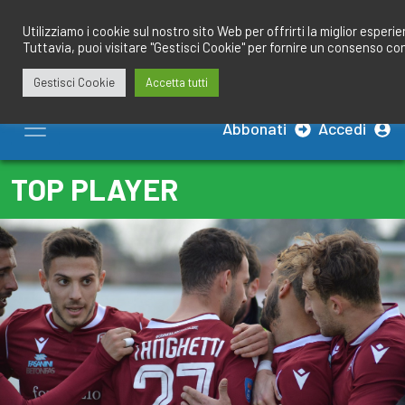
Salta
redazione@calciobresciano.it
349.1834075
al
Utilizziamo i cookie sul nostro sito Web per offrirti la miglior esperi
Tuttavia, puoi visitare "Gestisci Cookie" per fornire un consenso co
contenuto
Gestisci Cookie
Accetta tutti
Abbonati
Accedi
TOP PLAYER