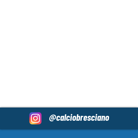
@calciobresciano