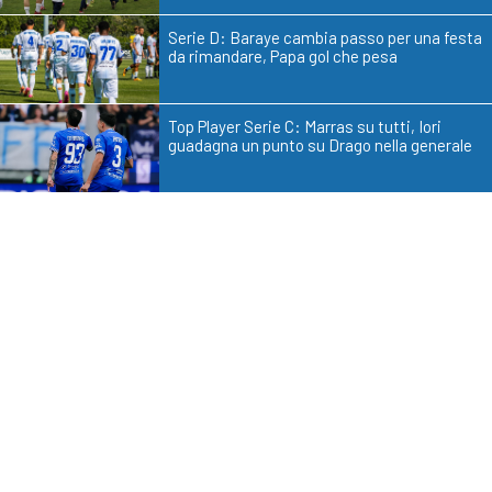
Serie D: Baraye cambia passo per una festa
da rimandare, Papa gol che pesa
Top Player Serie C: Marras su tutti, Iori
guadagna un punto su Drago nella generale