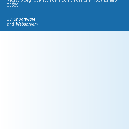
39389
By
OnSoftware
and
Webscream