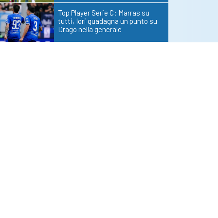
Top Player Serie C: Marras su
tutti, Iori guadagna un punto su
Drago nella generale