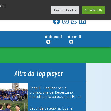
redazione@calciobresciano.it
349.1834075
o su
Gestisci Cookie
Accetta tutti
Abbonati
Accedi
Altro da Top player
Serie D: Gagliano per la
promozione del Desenzano,
Castelli per la salvezza del Breno
Seconda categoria: Dusi e