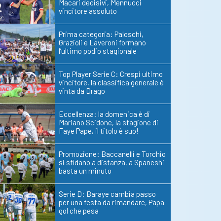
Macari decisivi, Mennucci
vincitore assoluto
Prima categoria: Paloschi,
Grazioli e Laveroni formano
l’ultimo podio stagionale
Top Player Serie C: Crespi ultimo
vincitore, la classifica generale è
vinta da Drago
Eccellenza: la domenica è di
Mariano Scidone, la stagione di
Faye Pape, il titolo è suo!
Promozione: Baccanelli e Torchio
si sfidano a distanza, a Spaneshi
basta un minuto
Serie D: Baraye cambia passo
per una festa da rimandare, Papa
gol che pesa