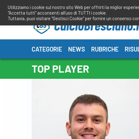
Salta
Utilizziamo i cookie sul nostro sito Web per offrirti la miglior esperi
al
"Accetta tutti" acconsenti all'uso di TUTTI i cookie.
contenuto
Tuttavia, puoi visitare "Gestisci Cookie" per fornire un consenso co
CATEGORIE
NEWS
RUBRICHE
RISU
TOP PLAYER