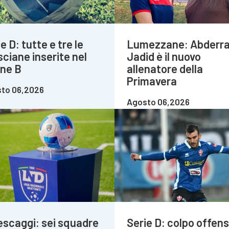
e D: tutte e tre le
Lumezzane: Abderr
sciane inserite nel
Jadid è il nuovo
one B
allenatore della
Primavera
to 06,2026
Agosto 06,2026
escaggi: sei squadre
Serie D: colpo offens