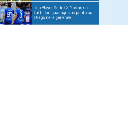
Top Player Serie C: Marras su
tutti, Iori guadagna un punto su
Drago nella generale