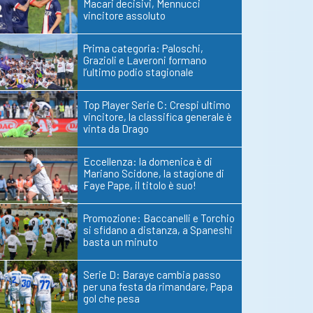
Macari decisivi, Mennucci
vincitore assoluto
Prima categoria: Paloschi,
Grazioli e Laveroni formano
l’ultimo podio stagionale
Top Player Serie C: Crespi ultimo
vincitore, la classifica generale è
vinta da Drago
Eccellenza: la domenica è di
Mariano Scidone, la stagione di
Faye Pape, il titolo è suo!
Promozione: Baccanelli e Torchio
si sfidano a distanza, a Spaneshi
basta un minuto
Serie D: Baraye cambia passo
per una festa da rimandare, Papa
gol che pesa