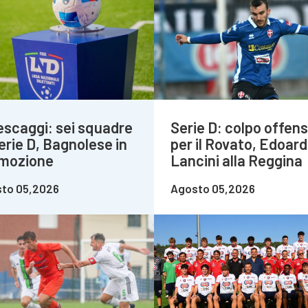
escaggi: sei squadre
Serie D: colpo offens
erie D, Bagnolese in
per il Rovato, Edoar
mozione
Lancini alla Reggina
to 05,2026
Agosto 05,2026