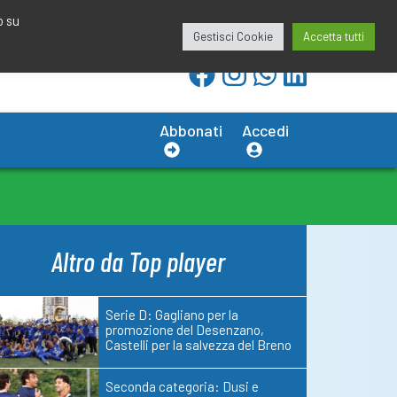
redazione@calciobresciano.it
349.1834075
o su
Gestisci Cookie
Accetta tutti
Abbonati
Accedi
Altro da Top player
Serie D: Gagliano per la
promozione del Desenzano,
Castelli per la salvezza del Breno
Seconda categoria: Dusi e