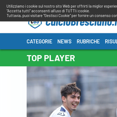
Salta
Utilizziamo i cookie sul nostro sito Web per offrirti la miglior esperi
al
"Accetta tutti" acconsenti all'uso di TUTTI i cookie.
contenuto
Tuttavia, puoi visitare "Gestisci Cookie" per fornire un consenso co
CATEGORIE
NEWS
RUBRICHE
RISU
TOP PLAYER