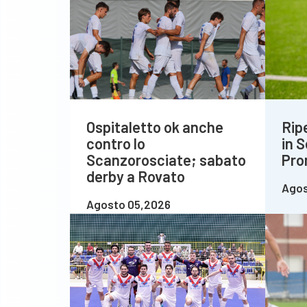
Ospitaletto ok anche
Rip
contro lo
in S
Scanzorosciate; sabato
Pro
derby a Rovato
Agos
Agosto 05,2026