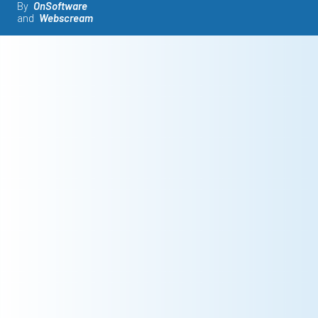
By
OnSoftware
and
Webscream