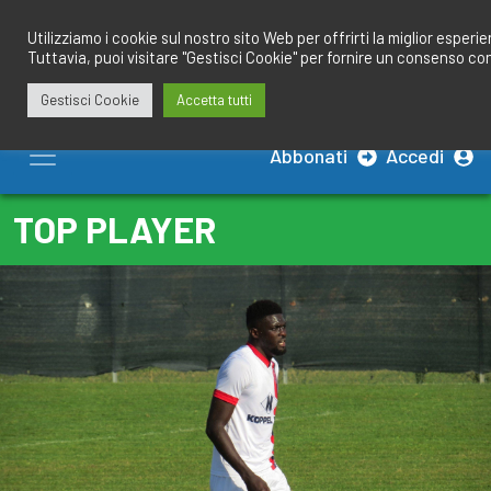
Salta
redazione@calciobresciano.it
349.1834075
al
Utilizziamo i cookie sul nostro sito Web per offrirti la miglior esperi
Tuttavia, puoi visitare "Gestisci Cookie" per fornire un consenso co
contenuto
Gestisci Cookie
Accetta tutti
Abbonati
Accedi
TOP PLAYER