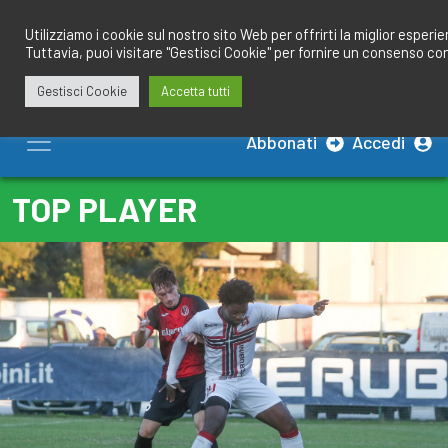
Salta
redazione@calciobresciano.it
349.1834075
al
Utilizziamo i cookie sul nostro sito Web per offrirti la miglior esperi
Tuttavia, puoi visitare "Gestisci Cookie" per fornire un consenso co
contenuto
Gestisci Cookie
Accetta tutti
Abbonati
Accedi
TOP PLAYER