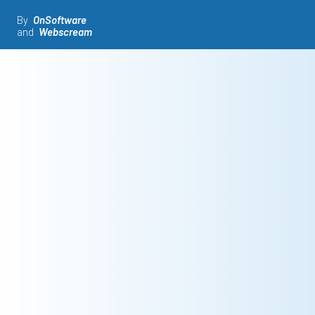
By
OnSoftware
and
Webscream