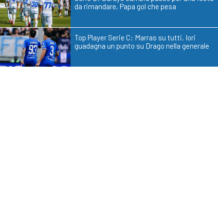
da rimandare, Papa gol che pesa
Top Player Serie C: Marras su tutti, Iori
guadagna un punto su Drago nella generale