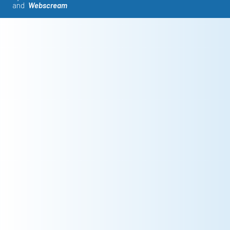
and
Webscream