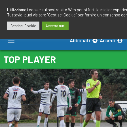
Salta
redazione@calciobresciano.it
349.1834075
al
Utilizziamo i cookie sul nostro sito Web per offrirti la miglior esperi
Tuttavia, puoi visitare "Gestisci Cookie" per fornire un consenso co
contenuto
Gestisci Cookie
Accetta tutti
Abbonati
Accedi
TOP PLAYER