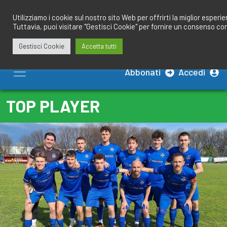
Salta
redazione@calciobresciano.it
349.1834075
al
Utilizziamo i cookie sul nostro sito Web per offrirti la miglior esperi
Tuttavia, puoi visitare "Gestisci Cookie" per fornire un consenso co
contenuto
Gestisci Cookie
Accetta tutti
Abbonati
Accedi
TOP PLAYER